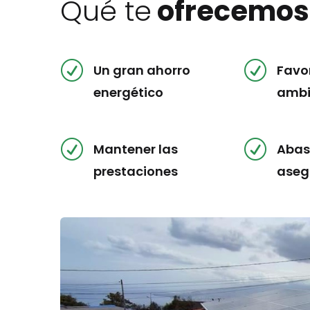
Qué te
ofrecemo
R
R
Un gran ahorro
Favo
energético
ambi
R
R
Mantener las
Abas
prestaciones
aseg