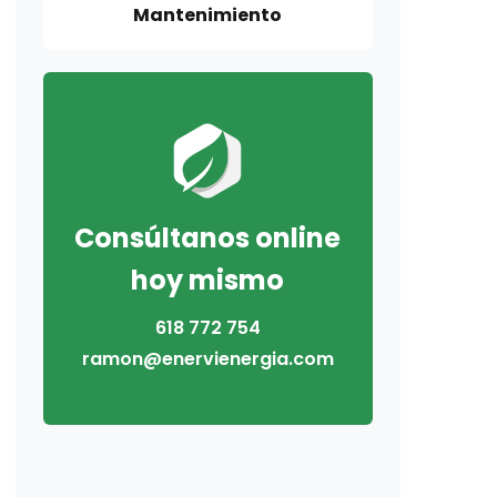
Mantenimiento
Consúltanos online
hoy mismo
618 772 754
ramon@enervienergia.com