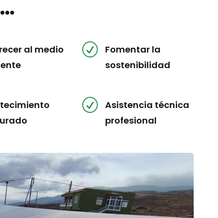
s…
R
recer al medio
Fomentar la
ente
sostenibilidad
R
tecimiento
Asistencia técnica
urado
profesional