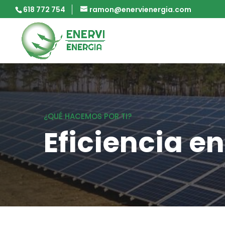
618 772 754
ramon@enervienergia.com
¿QUÉ HACEMOS POR TI?
Eficiencia e