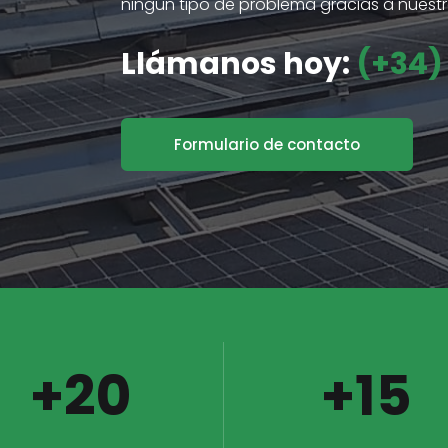
ningún tipo de problema gracias a nuest
Llámanos hoy:
(+34) 
Formulario de contacto
+20
+15