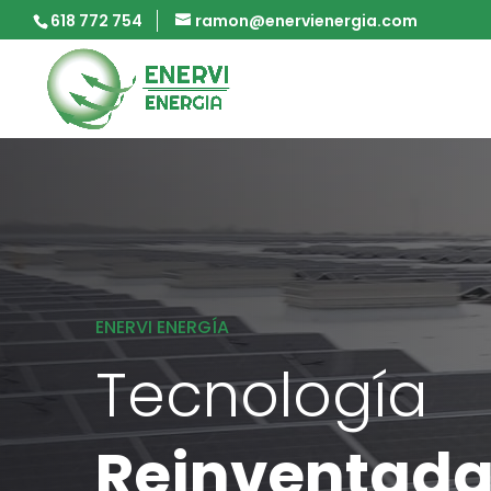
618 772 754
ramon@enervienergia.com
ENERVI ENERGÍA
Tecnología
Reinventad