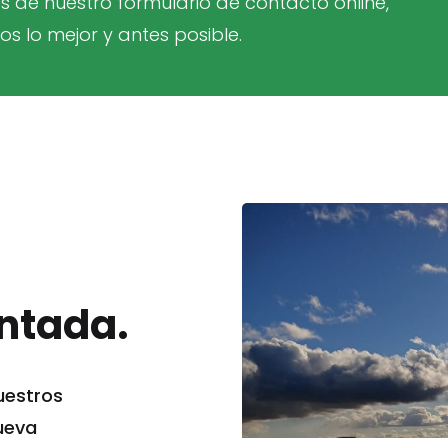
s de nuestro formulario de contacto online,
s lo mejor y antes posible.
ntada.
uestros
ueva