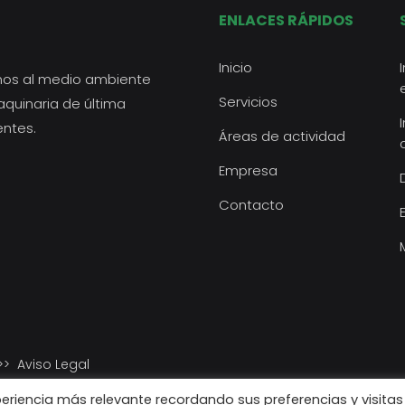
ENLACES RÁPIDOS
Inicio
mos al medio ambiente
Servicios
aquinaria de última
entes.
Áreas de actividad
Empresa
Contacto
>>
Aviso Legal
periencia más relevante recordando sus preferencias y visitas