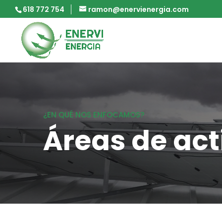
618 772 754
ramon@enervienergia.com
¿EN QUÉ NOS ENFOCAMOS?
Áreas de act