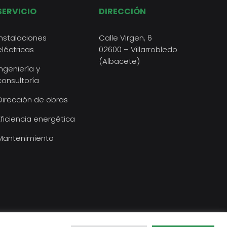
SERVICIO
DIRECCIÓN
Instalaciones
Calle Virgen, 6
eléctricas
02600 – Villarrobledo
(Albacete)
Ingeniería y
consultoría
Dirección de obras
Eficiencia energética
Mantenimiento