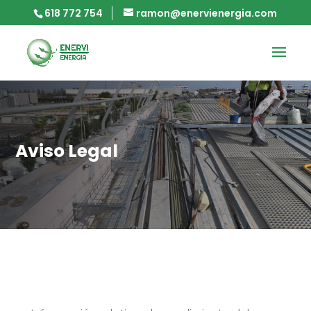
618 772 754
ramon@enervienergia.com
Aviso Legal